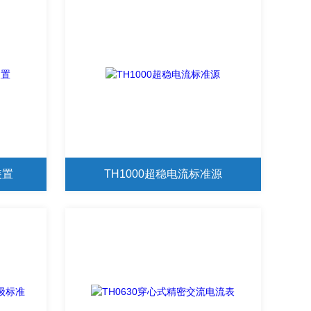
装置
TH1000超稳电流标准源