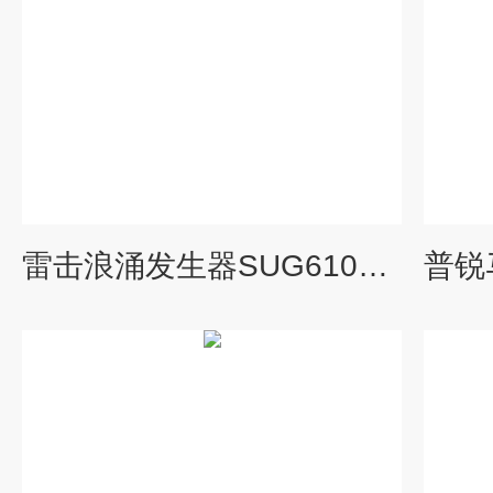
雷击浪涌发生器SUG61005TAX+SUG-CDN-108