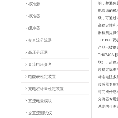
响，并避免
标准源
电流源的模
标准器
级，可通过
高稳定性和准
缓冲器
器检测提供
交直流分流器
TH1860
产品已被提
⾼压分压器
TH0740
联）、超稳定
直流电压参考
超稳定标准电
电能表检定装置
标准电阻多
传感器专用
充电桩计量检定装置
可完成传感
分流器专用
直流电量模块
系统的可溯
交直流测试仪