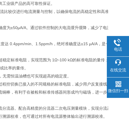
供工业级产品的高可靠性保证。
频电流比较仪进行电流测量与控制，以确保电流的高稳定性和高准确性。模
；绝对准确度为±50μA/A。通过软件控制的大电流缓升缓降，减少了电流浪
稳定度达 0.4ppm/min、1.5ppm/h，绝对准确度达±15 μA/A，
电话
流电流，外接超稳定标准电阻，实现范围为 1Ω~100 kΩ的标准电阻的量传；
阻或比率的量传。
在线交流
下使用，无需恒温油槽也可实现超高的稳定度。
过程控切换已接入的不同规格的标准电阻，减少用户反复接线步骤，有效
微信扫一扫
流铜棒，有利于在被检和标准传感器间形成均匀磁场，进一步可地减小测
流器。配合高精度的分流器二次电压测量模块，实现分流器的误差检测，并可
行溯源校准，也可通过对所有电流源整体输出进行溯源校准。