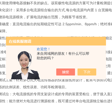
长期使用继电器接触不良的缺点。该双极性电流源的方案可为计量检测提
块化设计：采用多台电流源组合输出的方式,每台电流源均内置 1 台宽
增添电流源模块，扩展电流的输出范围，为顾客节省投资。
确度：直流电流输出的短期稳定性可达 2.5ppm/min、8ppm/h
保障。
 双极性超稳恒流源：可精准输出± ( 1 A~110 A )的双极性直流电流，短期
升到了商用仪器市场上没有的准确度和超低噪声水平。
欢迎您！
A 标准电阻测量装置：可精准输出 ± ( 0.1 mA~1 A )的双极性直
来自局域网的朋友！有什么可以帮
助您的吗？
标准电阻并通过电流极性交换可实现范围为 0.1 μΩ~1 Ω超高准确度电
阻：为空气型标准电阻，年稳定度达 0.2 ppm，可在( 23 ± 5 )℃
路复用器：同时接入多只不同规格的标准电阻，使用时根据校准需求，通
测试工装：针对穿心式大电流传感器的快速接线而设计，配有可拆卸式电
器的比例误差、线性误差、功耗等检测项目。
测试位：大电流接线的专用支架设计成的专用的装置受检位，便于接入直流分
源性：能方便对大电流进行溯源校准，既可通过对单台电流源独立输出进