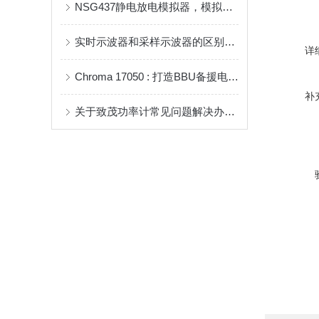
NSG437静电放电模拟器，模拟实验大揭秘！
实时示波器和采样示波器的区别是什么
详
Chroma 17050 : 打造BBU备援电池模块测试解决方案
补
关于致茂功率计常见问题解决办法了解下