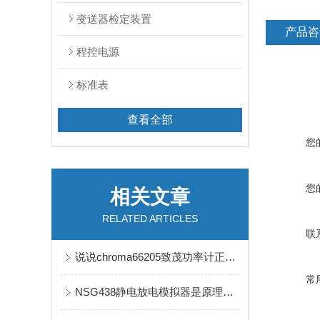
变送器检定装置
产品咨
程控电源
标准表
查看全部
您
您
相关文章
RELATED ARTICLES
联
说说chroma66205致茂功率计正确使用的重要性
常
NSG438静电放电模拟器是原理与应用