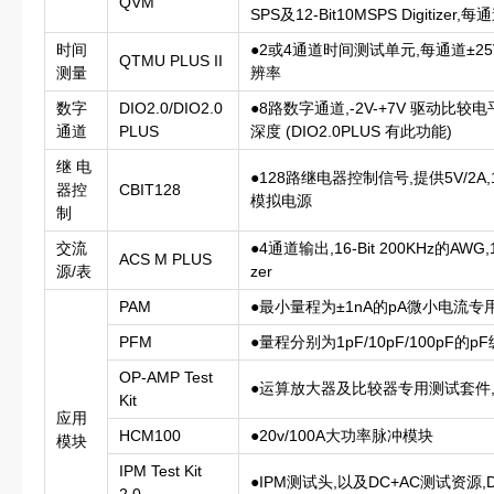
QVM
SPS及12-Bit10MSPS Digitizer,
时间
●2或4通道时间测试单元,每通道±25V电
QTMU PLUS II
测量
辨率
数字
DIO2.0/DIO2.0
●8路数字通道,-2V-+7V 驱动比较
通道
PLUS
深度 (DIO2.0PLUS 有此功能)
继 电
●128路继电器控制信号,提供5V/2A,1
器控
CBIT128
模拟电源
制
交流
●4通道输出,16-Bit 200KHz的AWG,16-
ACS M PLUS
源/表
zer
PAM
●最小量程为±1nA的pA微小电流专
PFM
●量程分别为1pF/10pF/100pF
OP-AMP Test
●运算放大器及比较器专用测试套件
Kit
应用
HCM100
●20v/100A大功率脉冲模块
模块
IPM Test Kit
●IPM测试头,以及DC+AC测试资源,