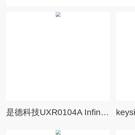
是德科技UXR0104A Infiniium UXR系列示波器