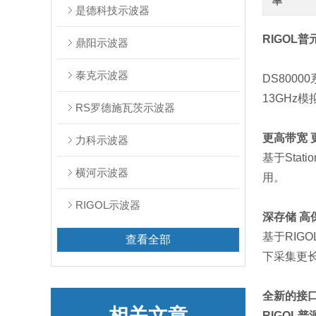
率
是德科技示波器
RIGOL
鼎阳示波器
泰克示波器
DS800
13GHz
RS罗德施瓦茨示波器
更高带宽 
力科示波器
基于Sta
横河示波器
用。
RIGOL示波器
深存储 高
基于RIGO
查看全部
下采集更
全新的接
相关文章
RIGOL普