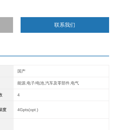
联系我们
国产
能源,电子/电池,汽车及零部件,电气
数
4
深度
4Gpts(opt.)