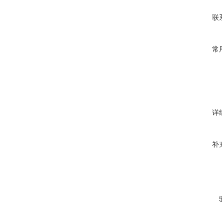
联
常
详
补