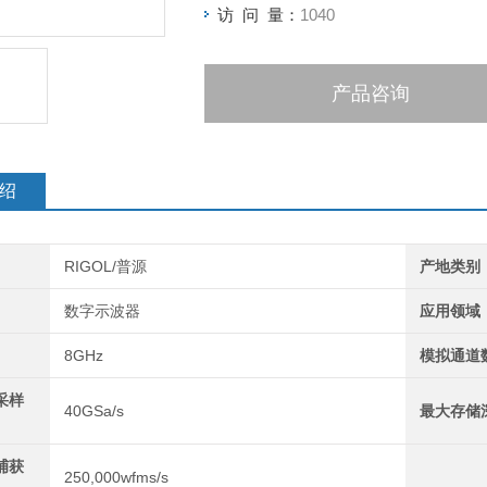
访 问 量：
1040
产品咨询
绍
RIGOL/普源
产地类别
数字示波器
应用领域
8GHz
模拟通道
采样
40GSa/s
最大存储
捕获
250,000wfms/s