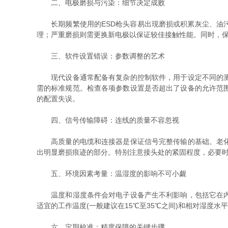
二、电极磨损与污染：细节决定成败
长期频繁使用的ESD枪头容易出现磨损或积累灰尘、油污
理；严重磨损则需更换新电极以保证较佳接触性能。同时，
三、软件设置错误：参数调整的艺术
现代设备通常配备有复杂的控制软件，用于设定不同的测试
需的标准规范。检查各项参数设置是否超出了设备的允许范
的配置失误。
四、信号传输障碍：连线的质量不容忽视
高质量的电缆和连接器是保证信号完整传输的基础。老化、
出明显磨损痕迹的部分。特别注意接头处的紧固程度，必要
五、环境因素考量：温湿度的影响不可小觑
温度和湿度条件会对电子设备产生不利影响，包括它在内。
适宜的工作温度(一般建议在15℃至35℃之间)和相对湿度
六、定期校准：精度保障的关键步骤