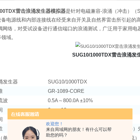
1000TDX雷击浪涌发生器模拟器
是针对电磁兼容-浪涌（冲击）（
设备电源线和内部连接线在经受来自开关及自然界雷击所引起的
去耦网络，对受试设备进行通信端口的浪涌测试，广泛用于家用电
等领域。
SUG10/1000TDX雷击浪涌
涌发生器
SUG10/1000TDX
准
GR-1089-CORE
流波
0.5A～800.0A ±10%
间
6us～10us
间
1000us～1500us
欢迎您！
性
（+）单正极性、（-）单负极性、（+/-
来自局域网的朋友！有什么可以帮
助您的吗？
（单次脉冲时间）
10s～9999s（最短时间取决于实验电流）