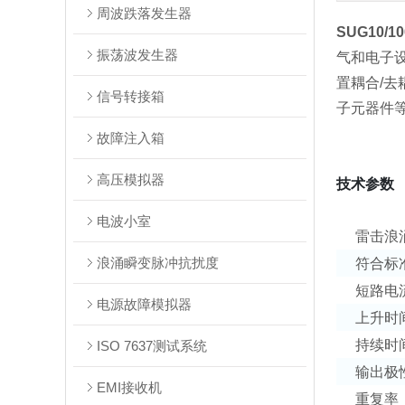
周波跌落发生器
SUG10/
振荡波发生器
气和电子
置耦合/
信号转接箱
子元器件
故障注入箱
高压模拟器
技术参数
电波小室
雷击浪
浪涌瞬变脉冲抗扰度
符合标
短路电
电源故障模拟器
上升时
持续时
ISO 7637测试系统
输出极
EMI接收机
重复率