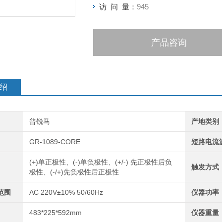
访 问 量：
945
产品咨询
绍
普锐马
产地类别
GR-1089-CORE
短路电流
(+)单正极性、(-)单负极性、(+/-) 先正极性后负
触发方式
极性、(-/+)先负极性后正极性
范围
AC 220V±10% 50/60Hz
仪器功率
483*225*592mm
仪器重量