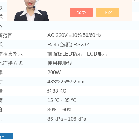
数
1～9999c
式
手动、自动、间隔触发
数
源范围
AC 220V ±10% 50/60Hz
式
RJ45(选配) RS232
作状态指示
前面板LED指示、LCD显示
地连接方式
使用接地线
率
200W
寸
483*225*592mm
量
约38 KG
度
15 ℃～35 ℃
度
30%～60%
力
86 kPa～106 kPa
询