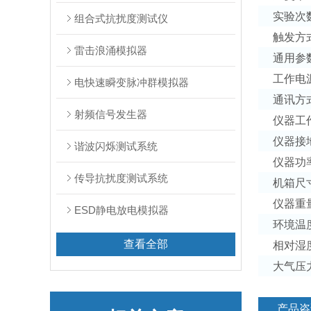
实验次
组合式抗扰度测试仪
触发方
雷击浪涌模拟器
通用参
工作电
电快速瞬变脉冲群模拟器
通讯方
射频信号发生器
仪器工
仪器接
谐波闪烁测试系统
仪器功
传导抗扰度测试系统
机箱尺
仪器重
ESD静电放电模拟器
环境温
查看全部
相对湿
大气压
产品咨