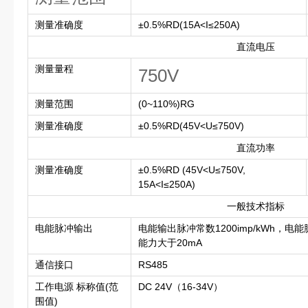
测量准确度
±0.5%RD(15A<I≤250A)
直流电压
测量量程
750V
测量范围
(0~110%)RG
测量准确度
±0.5%RD(45V<U≤750V)
直流功率
测量准确度
±0.5%RD (45V<U≤750V,
15A<I≤250A)
一般技术指标
电能脉冲输出
电能输出脉冲常数1200imp/kWh，电
能力大于20mA
通信接口
RS485
工作电源 标称值(范
DC 24V（16-34V）
围值)