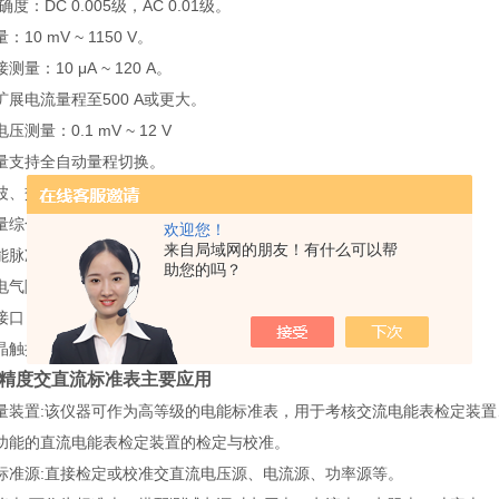
度：DC 0.005级，AC 0.01级。
10 mV ~ 1150 V。
量：10 μA ~ 120 A。
展电流量程至500 A或更大。
测量：0.1 mV ~ 12 V
量支持全自动量程切换。
、交流第2 ~ 63次谐波测量。
量综合统计分析功能。
欢迎您！
来自局域网的朋友！有什么可以帮
能脉冲输入/输出功能。
助您的吗？
电气隔离，可靠性高。
口：USB、RS232、LAN。
晶触摸触摸屏。
0高精度交直流标准表
主要应用
量装置:该仪器可作为高等级的电能标准表，用于考核交流电能表检定装置
功能的直流电能表检定装置的检定与校准。
标准源:直接检定或校准交直流电压源、电流源、功率源等。