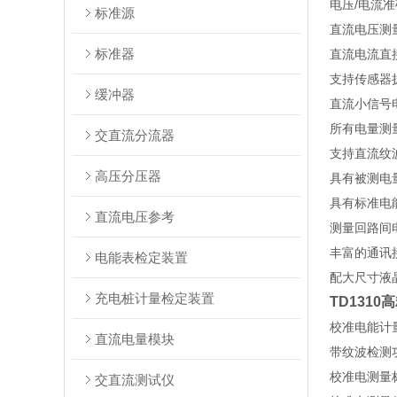
电压/电流准确
标准源
直流电压测量：
标准器
直流电流直接测
支持传感器扩
缓冲器
直流小信号电压
所有电量测
交直流分流器
支持直流纹波
⾼压分压器
具有被测电
具有标准电
直流电压参考
测量回路间
丰富的通讯接
电能表检定装置
配大尺寸液
充电桩计量检定装置
TD131
校准电能计
直流电量模块
带纹波检测
校准电测量
交直流测试仪