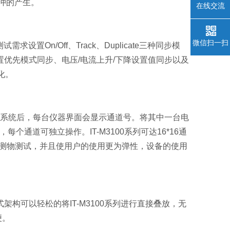
冲的产生。
在线交流
微信扫一扫
置On/Off、Track、Duplicate三种同步模
步，设置优先模式同步、电压/电流上升/下降设置值同步以及
化。
通道电源系统后，每台仪器界面会显示通道号。将其中一台电
通道可独立操作。IT-M3100系列可达16*16通
待测物测试，并且使用户的使用更为弹性，设备的使用
式架构可以轻松的将IT-M3100系列进行直接叠放，无
便。