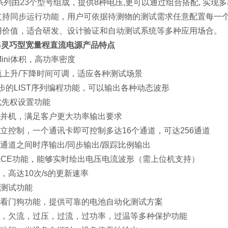
100系列由23个型号组成，提供8种电压,更可以通过组合搭配, 
支持同步运行功能，用户可依据待测物的测试需求任意配置每一个通
用价值，适合研发、设计验证和自动测试系统等多种应用场合。
20S灵巧型宽量程直流电源
产品特点
的Mini体积，高功率密度
电流上升/下降时间可调，适应各种测试场景
00步的LIST序列编程功能，可以输出各种动态波形
V优先权设置功能
从并机，满足客户更大功率输出要求
独立控制，一个通讯卡即可控制多达16个通道，可达256通道
多通道之间时序输出/同步输出/跟踪比例输出
RACE功能，能够实时绘出电压电流波形（需上位机支持）
量，高达10次/s的更新速率
电测试功能
软件看门狗功能，提供可靠的电池自动化测试方案
欠压，欠流，过压，过流，过功率，过温等多种保护功能