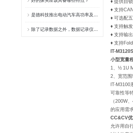
好的探头应该具备哪些特点？
♦ 提供自
♦ 支持CA
是德科技推出电动汽车高功率及兆瓦级充电测试解决方案
♦ 可选配
♦ 支持触
除了记录数据之外，数据记录仪还有哪些功能
♦ 支持输
♦ 支持Fo
IT-M31
小型宽量
1、½ 1U
2、宽范围
IT-M3
可靠性等特性
（200W
的应用需
CC&CV
允许用自