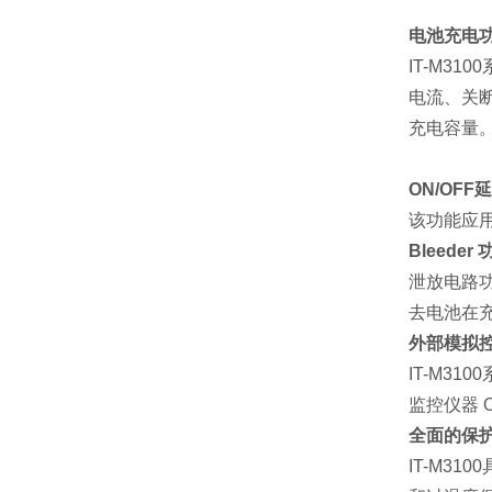
电池充电
IT-M3
电流、关
充电容量。
ON/OFF
该功能应用
Bleeder 
泄放电路功
去电池在
外部模拟
IT-M3
监控仪器 
全面的保
IT-M3