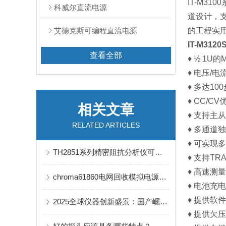
IT-M3
科威尔直流电源
道设计，
艾德克斯可编程直流电源
的工程实
IT-M31
查看全部
♦ ½ 1U
♦ 电压/
♦ 多达1
♦ CC/C
相关文章
♦ 支持主
RELATED ARTICLES
♦ 多通道
♦ 可实现
TH2851系列精密阻抗分析仪可以通过光标分析能力实现哪些功能
♦ 支持T
♦ 高速测
chroma61860电网回收模拟电源的奥秘探索
♦ 电池充
♦ 提供
2025全球仪器创新盛景：国产崛起“破茧”，国际竞逐“拓新”
♦ 提供