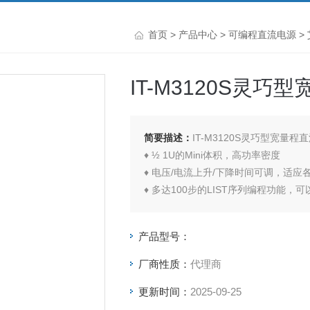
首页
>
产品中心
>
可编程直流电源
>
IT-M3120S灵巧
简要描述：
IT-M3120S灵巧型宽量
♦ ½ 1U的Mini体积，高功率密度
♦ 电压/电流上升/下降时间可调，适应
♦ 多达100步的LIST序列编程功能，
♦ CC/CV优先权设置功能
♦ 支持主从并机，满足客户更大功率输
产品型号：
♦ 多通道独立控制，一个通讯卡即可控制
厂商性质：
代理商
更新时间：
2025-09-25