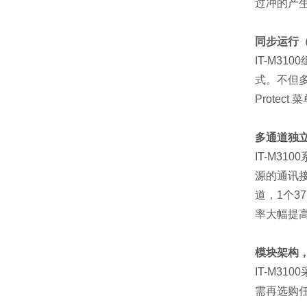
过冲的产
同步运行（
IT-M3
式。不但多
Prote
多通道独立
IT-M3
源的通讯接
道，1个
率大幅提
模块架构
IT-M3
需再选购