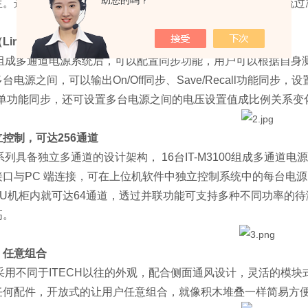
助您的吗？
生。选择CC优先模式，电源优先高速建立电流的同时抑制电流过
Link）
100组成多通道电源系统后，可以配置同步功能，用户可以根据自身测试需求设
台电源之间，可以输出On/Off同步、Save/Recall功能同
ct 菜单功能同步，还可设置多台电源之间的电压设置值成比例关系变
控制，可达256通道
100系列具备独立多通道的设计架构， 16台IT-M3100组成多
口与PC 端连接，可在上位机软件中独立控制系统中的每台电源，每个
37U机柜内就可达64通道，透过并联功能可支持多种不同功率的
高。
，任意组合
100采用不同于ITECH以往的外观，配合侧面通风设计，灵活的模块
任何配件，开放式的让用户任意组合，就像积木堆叠一样简易方