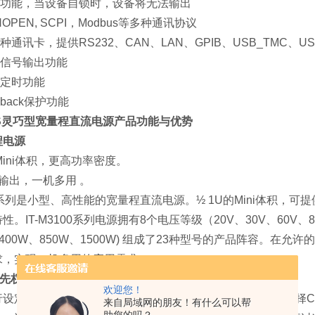
锁功能，当设备自锁时，设备将无法输出
NOPEN, SCPI，Modbus等多种通讯协议
五种通讯卡，提供RS232、CAN、LAN、GPIB、USB_TMC、
发信号输出功能
出定时功能
ldback保护功能
20S灵巧型宽量程直流电源
产品功能与优势
程电源
 Mini体积，更高功率密度。
输出，一机多用 。
100系列是小型、高性能的宽量程直流电源。½ 1U的Mini体积，
。IT-M3100系列电源拥有8个电压等级（20V、30V、60V、80V
、400W、850W、1500W) 组成了23种型号的产品阵容。在
求，实现一机多用的应用需求。
优先权功能
欢迎您！
行设定电源ON时的输出模式，防止电源输出ON时的过冲。选择
来自局域网的朋友！有什么可以帮