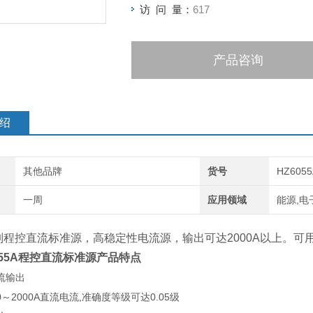
访 问 量：
617
产品咨询
绍
其他品牌
货号
HZ6055
一周
应用领域
能源,电
系列程控直流标准源，高稳定性电流源，输出可达2000A以上。
055A程控直流标准源
产品特点
流输出
～2000A直流电流,准确度等级可达0.05级