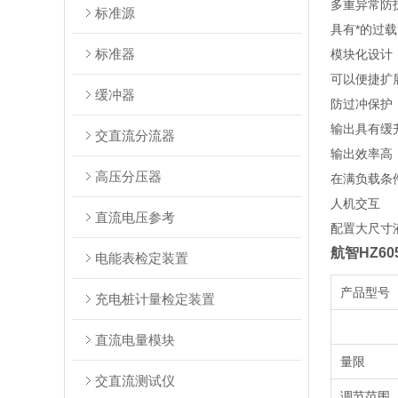
多重异常防
标准源
具有*的过
标准器
模块化设计
可以便捷扩
缓冲器
防过冲保护
输出具有缓
交直流分流器
输出效率高
⾼压分压器
在满负载条
人机交互
直流电压参考
配置大尺寸
航智HZ6
电能表检定装置
产品型号
充电桩计量检定装置
直流电量模块
量限
交直流测试仪
调节范围