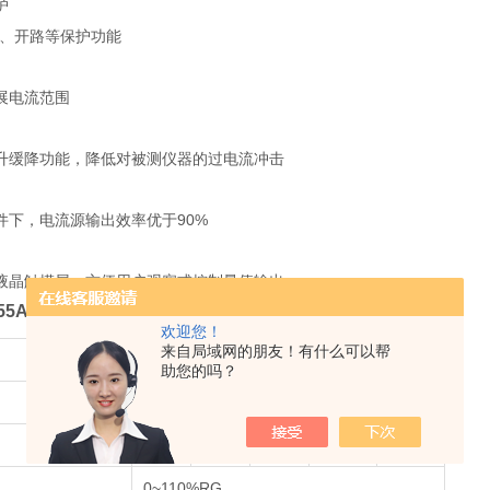
护
载、开路等保护功能
展电流范围
升缓降功能，降低对被测仪器的过电流冲击
件下，电流源输出效率优于90%
液晶触摸屏，方便用户观察或控制量值输出
055A程控直流标准源
技术规格
欢迎您！
来自局域网的朋友！有什么可以帮
HZ6055A(0.05级)
助您的吗？
直流电流输出
100A
200A
500A
1000A
2000A
0~110%RG