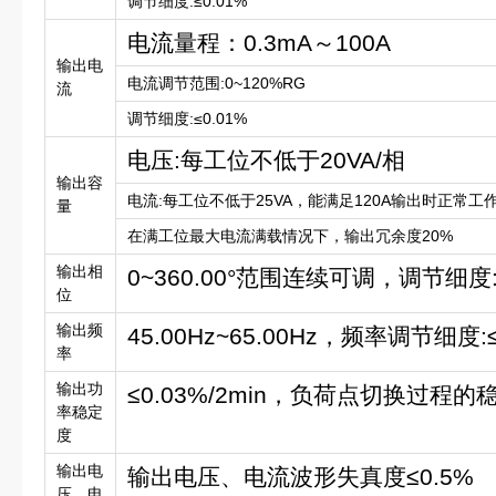
调节细度:≤0.01%
电流量程：0.3mA～100A
输出电
电流调节范围:0~120%RG
流
调节细度:≤0.01%
电压:每工位不低于20VA/相
输出容
电流:每工位不低于25VA，能满足120A输出时正常工
量
在满工位最大电流满载情况下，输出冗余度20%
输出相
0~360.00°范围连续可调，调节细度:≤
位
输出频
45.00Hz~65.00Hz，频率调节细度:≤
率
输出功
≤0.03%/2min，负荷点切换过程的
率稳定
度
输出电
输出电压、电流波形失真度≤0.5%
压、电