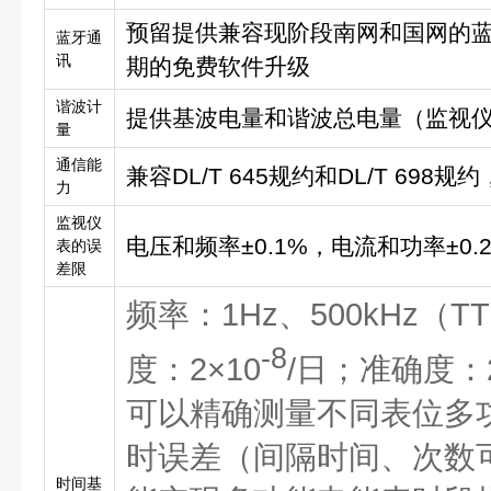
预留提供兼容现阶段南网和国网的
蓝牙通
讯
期的免费软件升级
谐波计
提供基波电量和谐波总电量（监视
量
通信能
兼容DL/T 645规约和DL/T 698规约
力
监视仪
电压和频率±0.1%，电流和功率±0.2
表的误
差限
频率：1Hz、500kHz（
-8
度：2×10
/日；准确度：2
可以精确测量不同表位多
时误差（间隔时间、次数
时间基