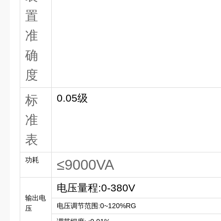
置
准
确
度
0.05级
标
准
表
功耗
≤9000VA
电压量程:0-380V
输出电
电压调节范围:0~120%RG
压