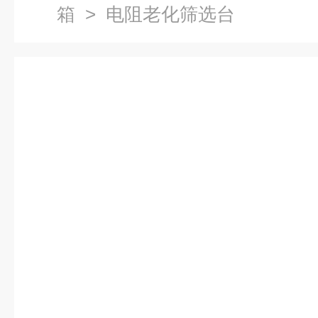
箱
> 电阻老化筛选台